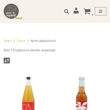
Zum
Mein
0
Inhalt
Konto
springen
Start
\
Durst
\
Nicht alkoholisch
Alle 3 Ergebnisse werden angezeigt