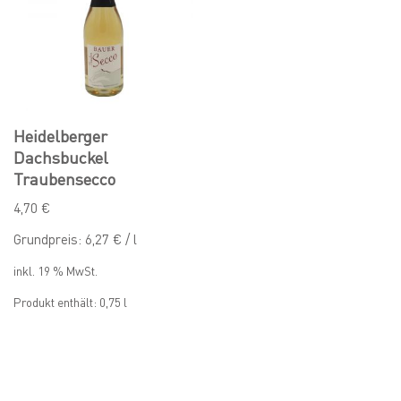
Heidelberger
Dachsbuckel
Traubensecco
4,70
€
Grundpreis:
6,27
€
/
l
inkl. 19 % MwSt.
Produkt enthält: 0,75
l