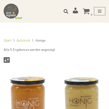
Zum
Mein
0
Inhalt
Konto
springen
Start
\
Aufstrich
\
Honige
Alle 5 Ergebnisse werden angezeigt