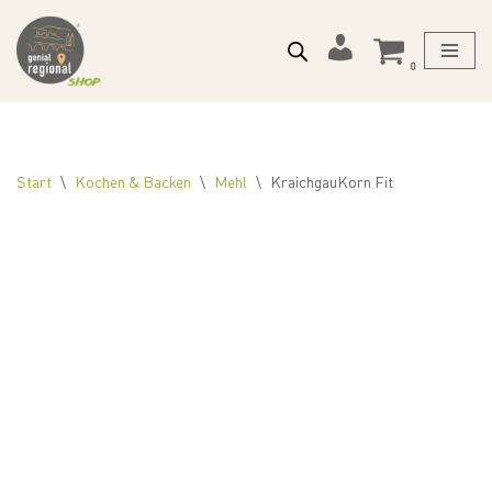
Zum
Mein
0
Inhalt
Konto
springen
Start
\
Kochen & Backen
\
Mehl
\
KraichgauKorn Fit