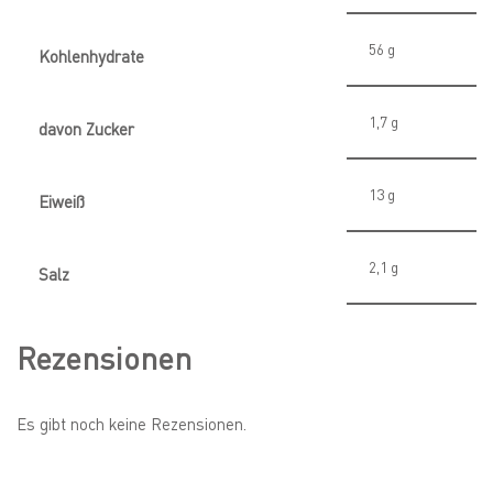
56
g
Kohlenhydrate
1,7
g
davon
Zucker
13
g
Eiweiß
2,1
g
Salz
Rezensionen
Es gibt noch keine Rezensionen.