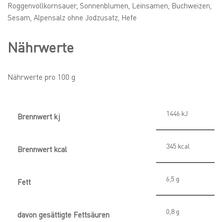
Roggenvollkornsauer, Sonnenblumen, Leinsamen, Buchweizen,
Sesam, Alpensalz ohne Jodzusatz, Hefe
Nährwerte
Nährwerte pro 100 g
1446
kJ
Brennwert kj
345
kcal
Brennwert kcal
6,5
g
Fett
0,8
g
davon
gesättigte Fettsäuren