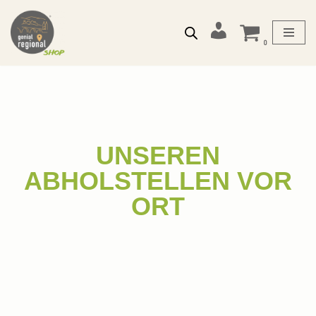
Zum
Mein
0
Inhalt
Konto
springen
UNSEREN
ABHOLSTELLEN VOR
ORT