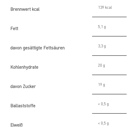
139
kcal
Brennwert kcal
5,1
g
Fett
3,3
g
davon
gesättigte Fettsäuren
20
g
Kohlenhydrate
19
g
davon
Zucker
< 0,5
g
Ballaststoffe
< 0,5
g
Eiweiß