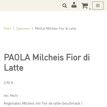
Mein
0
Zum
Konto
Inhalt
springen
Start
\
Speiseeis
\
PAOLA Milcheis Fior di Latte
PAOLA Milcheis Fior di
Latte
3,90
€
inkl. MwSt.
Regionales Milcheis mit Fior de latte-Geschmack |