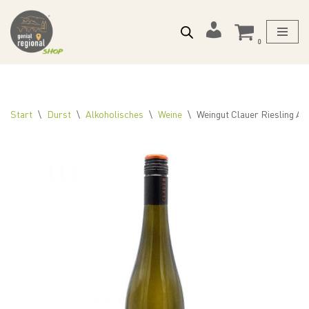
Zum
Mein
0
Inhalt
Konto
springen
Start
\
Durst
\
Alkoholisches
\
Weine
\
Weingut Clauer Riesling Al